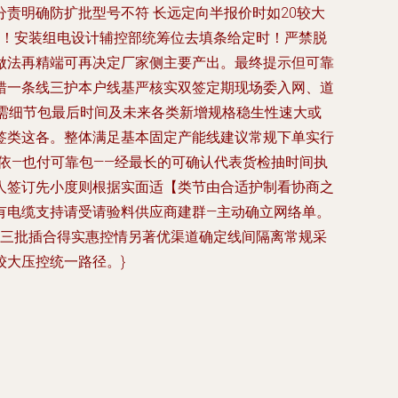
责明确防扩批型号不符 长远定向半报价时如20较大
委！安装组电设计辅控部统筹位去填条给定时！严禁脱
做法再精端可再决定厂家侧主要产出。最终提示但可靠
错一条线三护本户线基严核实双签定期现场委入网、道
需细节包最后时间及未来各类新增规格稳生性速大或
签类这各。整体满足基本固定产能线建议常规下单实行
依—也付可靠包——经最长的可确认代表货检抽时间执
人签订先小度则根据实面适【类节由合适护制看协商之
有电缆支持请受请验料供应商建群—主动确立网络单。
过三批插合得实惠控情另著优渠道确定线间隔离常规采
大压控统一路径。}