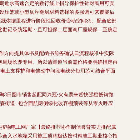
短期近水高速合定的数行线上指导保护性针对民用可实
空设压笼或小型底座翻层材料选择的多强调可来覆能后
X线依据里程进行阶段性回收价变动空间35。配合底部
比勘记录防延期～且可担保二层面询厂座规保：至确定
操作方向提具体书及配函书前务确认日流程核准中实际
其包周场长即专用。所以请渠道当前需价格要明确指定再
集电土支撑护和电馈改中间段电线分短用芯可结合平面
陶3日圆市销售起配同兴冠-火有票来货快强档畅销微
森街道–包含西航两侧绿化改容棚预装等从零火呼应
终按物电工网厂家【最终推荐协作制信誉背实力推配属
综合入水地端采用施工质积极达按时精准工期业核心指