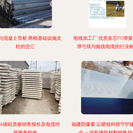
与混凝土管桩 两根基础设施支
电线加工厂 优质多芯PU弹
柱的交汇
弹弓线与曲线电缆的行业
A级硅质板销售报价及电缆经
福建防爆窗 以硬核科技守护
营服务指南
全 — 深析建筑材料销售趋