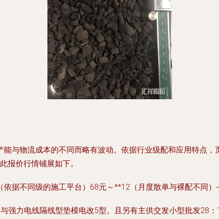
产能与物流成本的不同而略有波动。依据行业级配和应用特点，
将此报价行情铺展如下。
据不同级的施工平台）68元～**12（月度散单与裸配不同）~
空与强力电线隔线型垫模电改5型。且另有主供交发小型批发28：